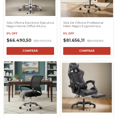
Silla Oficina Escritorio Ejecutiva
Silla De Oficina Profesional
Negro Home Office Altura
Mesh Negro Ergonómica
Reclina
5% OFF
5% OFF
$66.490,50
$81.656,11
$69.990,00
$85.953,80
COMPRAR
COMPRAR