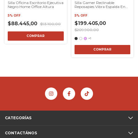
Silla Oficina Escritorio Ejecutiva
Silla Gamer Reclinable
Negro Home Office Altura
Reposapies Vibra Espalda En
Caja
5% OFF
5% OFF
$199.405,00
$88.445,00
$93.100,00
$209.900,00
COMPRAR
+1
COMPRAR
CATEGORÍAS
CONTACTÁNOS