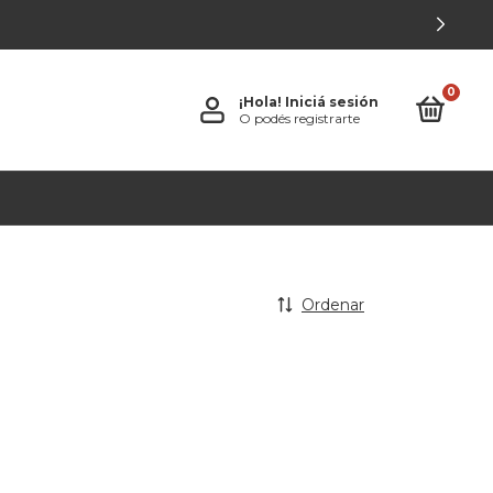
0
¡Hola!
Iniciá sesión
O podés registrarte
Ordenar