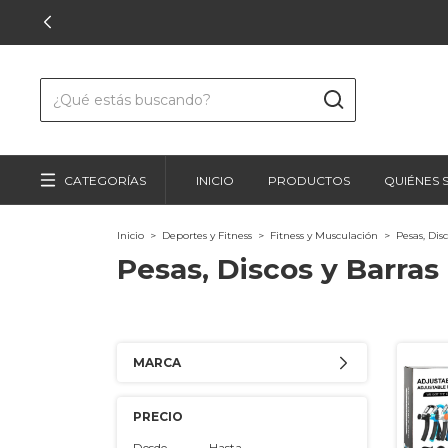
CATEGORÍAS
INICIO
PRODUCTOS
QUIÉNES
Inicio
>
Deportes y Fitness
>
Fitness y Musculación
>
Pesas, Disc
Pesas, Discos y Barras
MARCA
PRECIO
Desde
Hasta