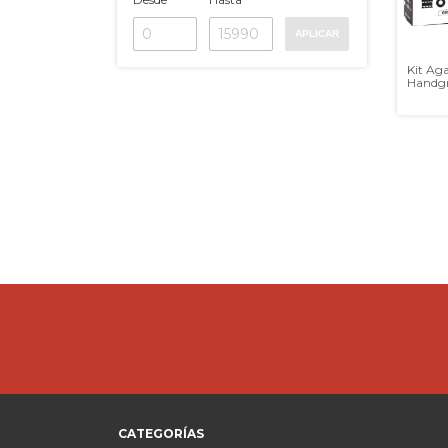
APLICAR
Kit Ag
Handgr
Contad
CATEGORÍAS