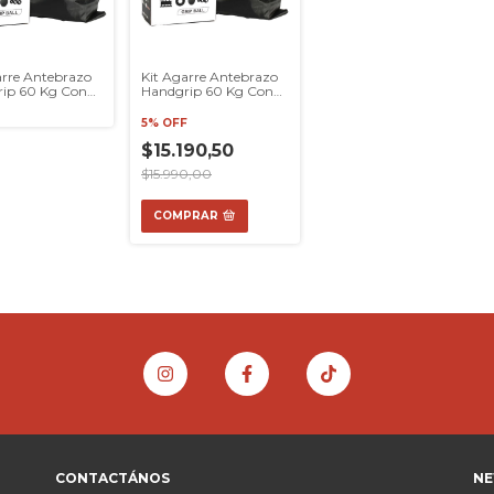
arre Antebrazo
Kit Agarre Antebrazo
ip 60 Kg Con
Handgrip 60 Kg Con
or Modaxpress
Contador Modaxpress
5% OFF
$15.190,50
$15.990,00
COMPRAR
CONTACTÁNOS
NE