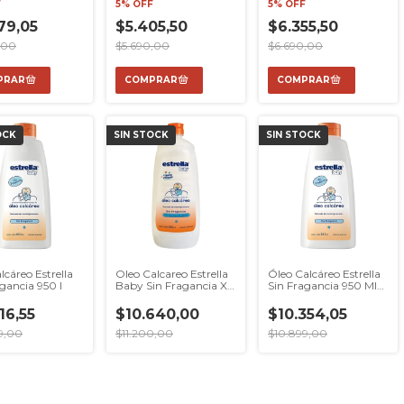
F
5% OFF
5% OFF
79,05
$5.405,50
$6.355,50
,00
$5.690,00
$6.690,00
OCK
SIN STOCK
SIN STOCK
lcáreo Estrella
Oleo Calcareo Estrella
Óleo Calcáreo Estrella
gancia 950 l
Baby Sin Fragancia X
Sin Fragancia 950 Ml
950 Ml Con Extracto
Con Ext Algodón
De Algodon
16,55
$10.640,00
$10.354,05
Hipoalergenico
9,00
$11.200,00
$10.899,00