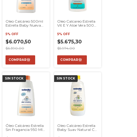
Oleo Calcáreo 500ml
Oleo Calcareo Estrella
Estrella Baby Nueva
Vit E Y Aloe Vera 500
Formula Mas Suavidad
Ml Modaxpress
5% OFF
5% OFF
$6.070,50
$5.675,30
$6.390,00
$5.974,00
SIN STOCK
SIN STOCK
Óleo Calcáreo Estrella
Oleo Calcáreo Estrella
Sin Fragancia 950 Ml
Baby Suav Natural C
Con Ext Algodón
Manzanilla 950ml