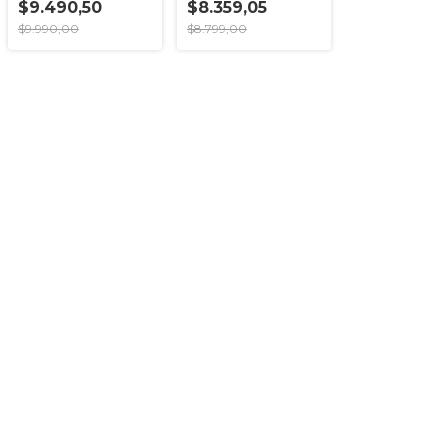
$9.490,50
$8.359,05
$9.990,00
$8.799,00