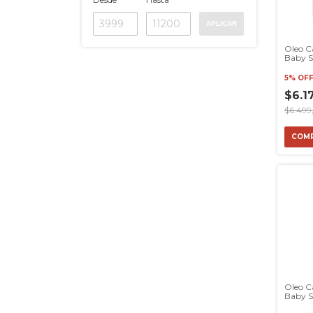
APLICAR
Oleo Ca
Baby S
Ml Con
5% OF
$6.1
$6.499
Oleo Ca
Baby S
Ml Con