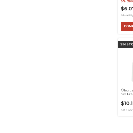
5% OF
$6.0
$6.399
SIN ST
Óleo ca
Sin Fra
$10.1
$10.64