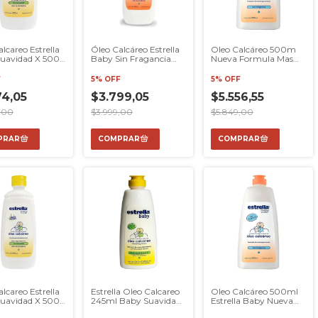
lcareo Estrella
Óleo Calcáreo Estrella
Oleo Calcáreo 500m
uavidad X 500
Baby Sin Fragancia
Nueva Formula Mas
 Manzanilla
245 Ml Modaxpress
Suavidad Estrella Baby
F
5% OFF
5% OFF
74,05
$3.799,05
$5.556,55
,00
$3.999,00
$5.849,00
lcareo Estrella
Estrella Oleo Calcareo
Oleo Calcáreo 500ml
uavidad X 500
245ml Baby Suavidad
Estrella Baby Nueva
 Manzanilla
Natural
Formula Mas Suavidad